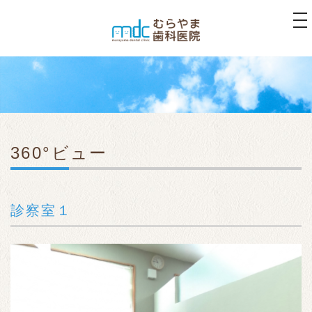
to
na
360°ビュー
診察室１