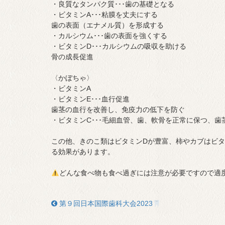
・良質なタンパク質･･･歯の基礎となる
・ビタミンA･･･粘膜を丈夫にする
歯の表面（エナメル質）を形成する
・カルシウム･･･歯の表面を強くする
・ビタミンD･･･カルシウムの吸収を助ける
骨の成長促進
〈かぼちゃ〉
・ビタミンA
・ビタミンE･･･血行促進
歯茎の血行を改善し、免疫力の低下を防ぐ
・ビタミンC･･･毛細血管、歯、軟骨を正常に保つ、
この他、きのこ類はビタミンDが豊富、柿やカブはビ
る効果があります。
どんな食べ物も食べ過ぎには注意が必要ですので適
第９回日本国際歯科大会2023